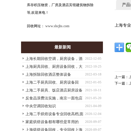
产品
库存积压物资，厂房及酒店宾馆建筑物拆除
等,欢迎来电！
上海专
回收网址：
www.shcjhs.com
最新新闻
上海长期回收空调，厨房设备，酒
2022-12-05
店饭店物资，大型设备批量物资回收
上海厨具回收、厨房设备回收，大
2022-10-25
小型餐饮店设备回收
上海拆除回收酒店整体设备
2022-03-18
上一篇：
上海二手厨具回收、厨房设备回
2022-01-05
下一篇：
收、酒店设备回收、整厂拆除回收
上海二手厨具、饭店酒店厨房设备
2021-10-11
回收
反食品浪费法实施，南京一面包店
2021-05-20
报废“不好看”的面包被约谈
中央空调回收知识
2021-04-09
上海二手烘焙设备专业回收高档,面
2020-12-04
包房设备回收,二手咖啡机回收,二手万能蒸烤
家庭烘焙设备都有哪些是常用的
2020-09-07
箱回收
上海烘焙设备回收，专业回收上海
2020-09-07